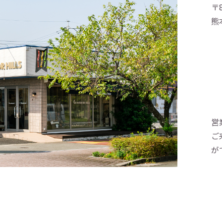
〒8
熊
営
ご
が