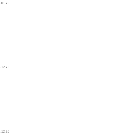
.01.20
.12.26
.12.26