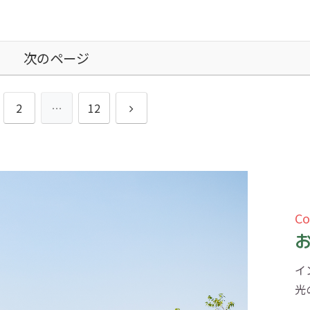
次のページ
次
2
…
12
へ
Co
イ
光