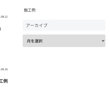
施工例
.08.12
アーカイブ
」
.06.16
工例