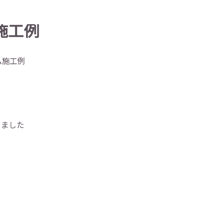
施工例
ム施工例
きました