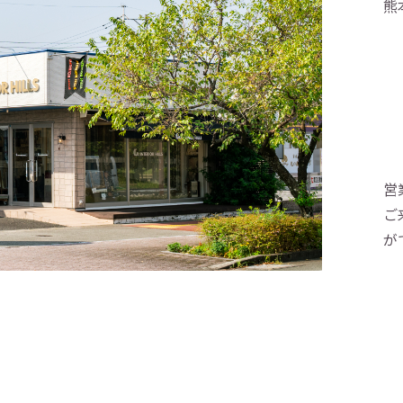
熊
営
ご
が