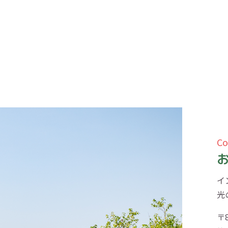
Co
イ
光
〒8