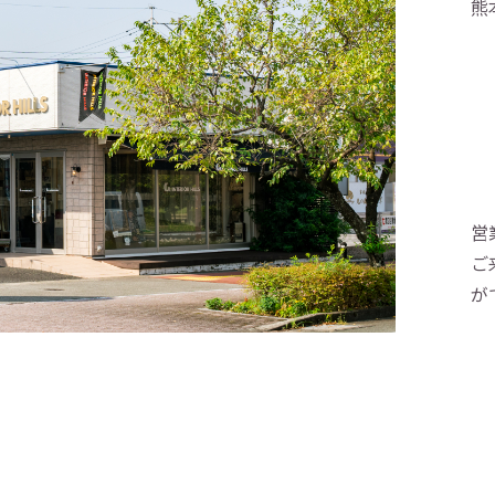
熊
営
ご
が