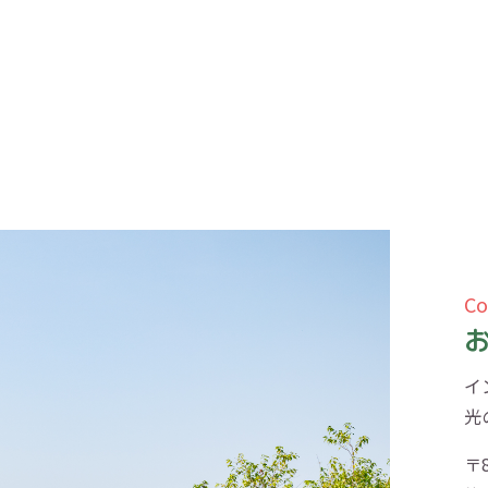
Co
イ
光
〒8